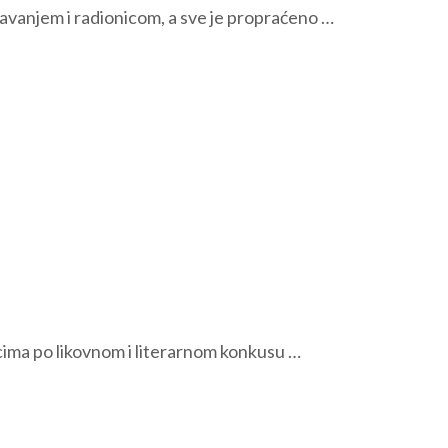
avanjem i radionicom, a sve je propraćeno …
icima po likovnom i literarnom konkusu …