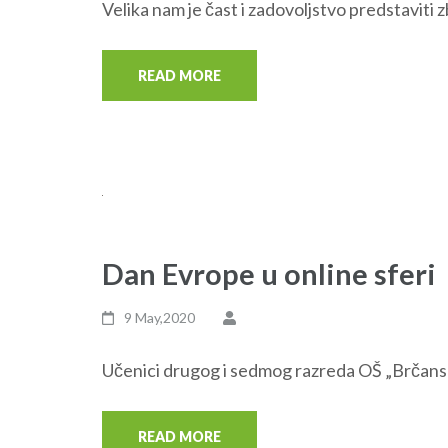
Velika nam je čast i zadovoljstvo predstaviti z
READ MORE
Dan Evrope u online sferi
9 May,2020
Učenici drugog i sedmog razreda OŠ „Brčanska M
READ MORE