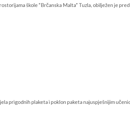
ostorijama škole “Brčanska Malta” Tuzla, obilježen je pred
djela prigodnih plaketa i poklon paketa najuspješnijim učen