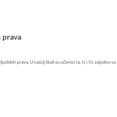
 prava
udskih prava. U našoj školi su učenici Ia, Ic i IIc zajedno sa