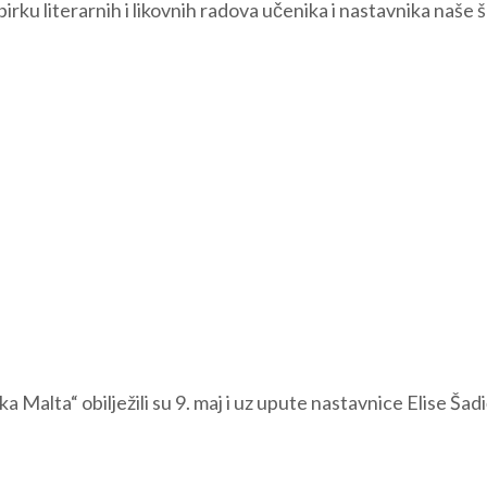
birku literarnih i likovnih radova učenika i nastavnika naše 
alta“ obilježili su 9. maj i uz upute nastavnice Elise Šadi