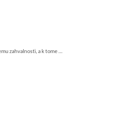
emu zahvalnosti, a k tome …