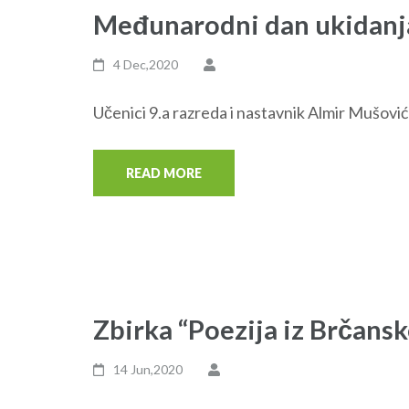
Međunarodni dan ukidanj
4 Dec,2020
Učenici 9.a razreda i nastavnik Almir Mušovi
READ MORE
Zbirka “Poezija iz Brčanske
14 Jun,2020