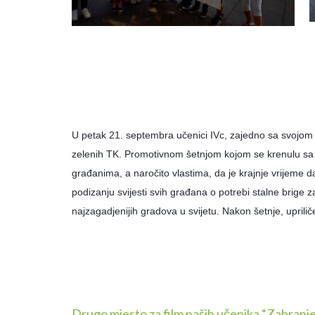
U petak 21. septembra učenici IVc, zajedno sa svojom 
zelenih TK. Promotivnom šetnjom kojom se krenulu sa Tr
građanima, a naročito vlastima, da je krajnje vrijeme 
podizanju svijesti svih građana o potrebi stalne brige 
najzagadjenijih gradova u svijetu. Nakon šetnje, uprili
Drugo mjesto za film naših učenika “Zabranj