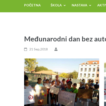
POČETNA
ŠKOLA
NASTAVA
AKTI
Međunarodni dan bez aut
21 Sep,2018