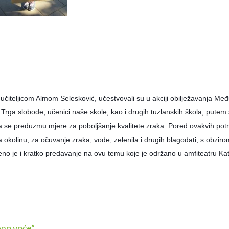
učiteljicom Almom Selesković, učestvovali su u akciji obilježavanja Me
ga slobode, učenici naše skole, kao i drugih tuzlanskih škola, putem sv
da se preduzmu mjere za poboljšanje kvalitete zraka. Pored ovakvih pot
za okolinu, za očuvanje zraka, vode, zelenila i drugih blagodati, s obzir
čeno je i kratko predavanje na ovu temu koje je održano u amfiteatru Kat
eno voće”