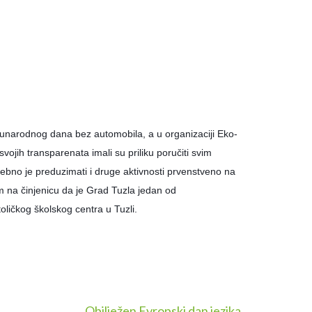
đunarodnog dana bez automobila, a u organizaciji Eko-
ojih transparenata imali su priliku poručiti svim
rebno je preduzimati i druge aktivnosti prvenstveno na
om na činjenicu da je Grad Tuzla jedan od
oličkog školskog centra u Tuzli.
Obilježen Evropski dan jezika