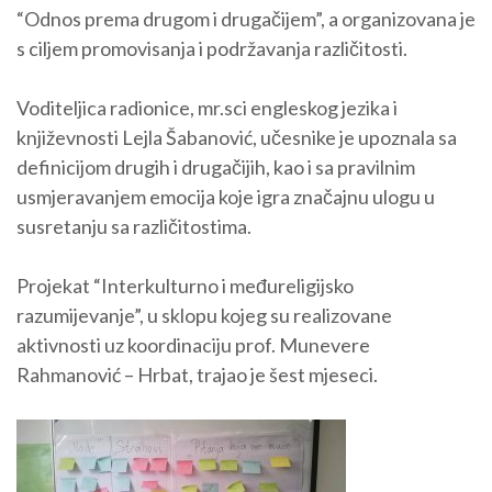
“Odnos prema drugom i drugačijem”, a organizovana je
s ciljem promovisanja i podržavanja različitosti.
Voditeljica radionice, mr.sci engleskog jezika i
književnosti Lejla Šabanović, učesnike je upoznala sa
definicijom drugih i drugačijih, kao i sa pravilnim
usmjeravanjem emocija koje igra značajnu ulogu u
susretanju sa različitostima.
Projekat “Interkulturno i međureligijsko
razumijevanje”, u sklopu kojeg su realizovane
aktivnosti uz koordinaciju prof. Munevere
Rahmanović – Hrbat, trajao je šest mjeseci.