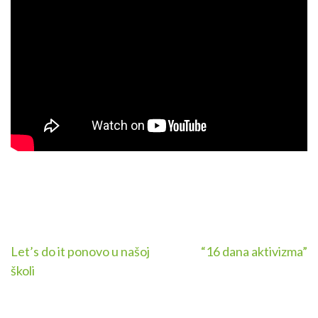
Post
Let’s do it ponovo u našoj
“16 dana aktivizma”
školi
navigation