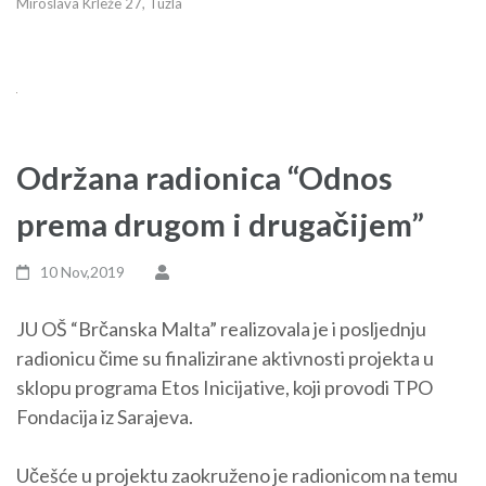
Miroslava Krleže 27, Tuzla
Održana radionica “Odnos
prema drugom i drugačijem”
10 Nov,2019
JU OŠ “Brčanska Malta” realizovala je i posljednju
radionicu čime su finalizirane aktivnosti projekta u
sklopu programa Etos Inicijative, koji provodi TPO
Fondacija iz Sarajeva.
Učešće u projektu zaokruženo je radionicom na temu