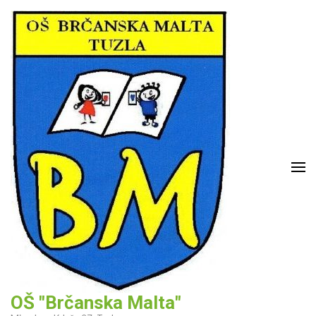
Skip
to
content
(Press
Enter)
OŠ "Brčanska Malta"