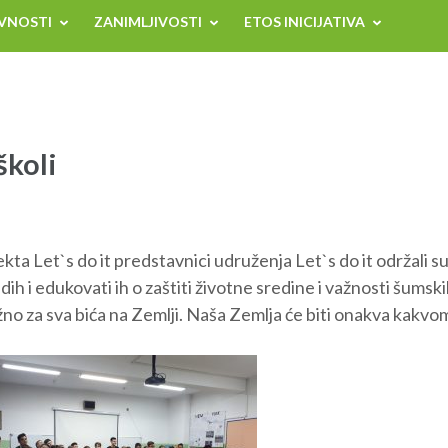
VNOSTI
ZANIMLJIVOSTI
ETOS INICIJATIVA
školi
ta Let`s do it predstavnici udruženja Let`s do it održali su 
dih i edukovati ih o zaštiti životne sredine i važnosti šumski
ažno za sva bića na Zemlji. Naša Zemlja će biti onakva kakvom