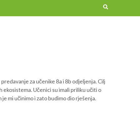
predavanje za učenike 8a i 8b odjeljenja. Cilj
h ekosistema. Učenici su imali priliku učiti o
 je mi učinimo i zato budimo dio rješenja.