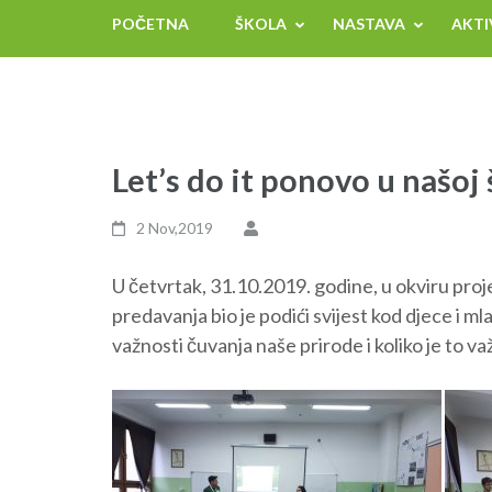
POČETNA
ŠKOLA
NASTAVA
AKTI
Let’s do it ponovo u našoj 
2 Nov,2019
U četvrtak, 31.10.2019. godine, u okviru projek
predavanja bio je podići svijest kod djece i mla
važnosti čuvanja naše prirode i koliko je to v