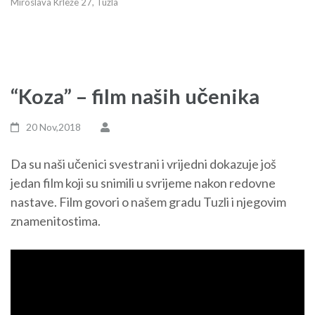
Miroslava Krleže 27, Tuzla
“Koza” – film naših učenika
20 Nov,2018
Da su naši učenici svestrani i vrijedni dokazuje još
jedan film koji su snimili u svrijeme nakon redovne
nastave. Film govori o našem gradu Tuzli i njegovim
znamenitostima.