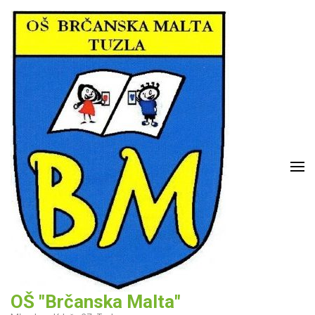
Skip
to
content
(Press
Enter)
OŠ "Brčanska Malta"